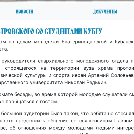
Новости
Документы
тровского со студентами КубГУ
лом по делам молодежи Екатеринодарской и Кубанск
ета.
 руководителя епархиального молодежного отдела п
ль строящегося на территории вуза храма протои
зической культуры и спорта иерей Артемий Соловьев,
арственного университета Николай Редькин.
рмате беседы, во время которой молодые слушатели с
ке пообщаться с гостем.
большой аудитории была такой, что ребята не стесня
жность продолжить общение со священником Павлом 
тве, об отношениях между молодыми людьми интере